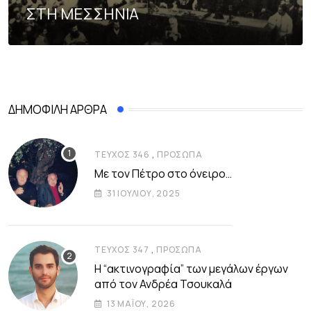
ΣΤΗ ΜΕΣΣΗΝΙΑ
ΔΗΜΟΦΙΛΉ ΆΡΘΡΑ
,
ΤΕΎΧΟΣ 346
ΠΡΌΣΩΠΑ
Με τον Πέτρο στο όνειρο…
31 ΙΟΥΛΊΟΥ, 2025
,
ΤΕΎΧΟΣ 347
ΠΡΌΣΩΠΑ
Η “ακτινογραφία” των μεγάλων έργων
από τον Ανδρέα Τσουκαλά
13 ΜΑΪ́ΟΥ, 2026