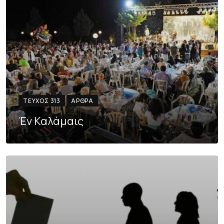
ΤΕΎΧΟΣ 313
ΆΡΘΡΑ
Έν Καλάμαις