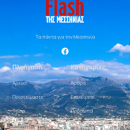
Τα πάντα για την Μεσσηνία
Πλοήγηση
Κατηγορίες
Αρχική
Άρθρα
Ποιοι είμαστε
Επιχειρείν
Τεύχη
Πρόσωπα
Επικοινωνία
Σκίτσα