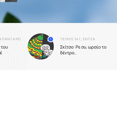
,
Α ΠΆΝΤΑ ΡΕΊ
ΤΕΎΧΟΣ 347
ΣΚΊΤΣΑ
 του
Σκίτσο: Ρε συ, ωραίο το
έ
δέντρο…