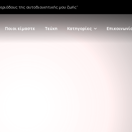
εριόδους της αυτοδιοικητικής μου ζωής”
Ποιοι είμαστε
Τεύχη
Κατηγορίες
Επικοινωνί