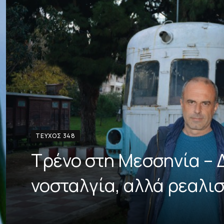
ΤΕΎΧΟΣ 348
Τρένο στη Μεσσηνία – Δ
νοσταλγία, αλλά ρεαλισ