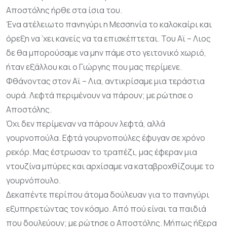
Αποστόλης ήρθε στα ίσια του.
Ένα ατέλειωτο πανηγύρι η Μεσσηνία το καλοκαίρι και
όρεξη να ’χει κανείς να τα επισκέπτεται. Του Αϊ – Λιος
δε θα μπορούσαμε να μην πάμε στο γειτονικό χωριό,
ήταν εξάλλου και ο Γιώργης που μας περίμενε.
Φθάνοντας στον Αϊ – Λια, αντικρίσαμε μια τεράστια
ουρά. Λεφτά περιμένουν να πάρουν; με ρώτησε ο
Αποστόλης.
Όχι δεν περίμεναν να πάρουν λεφτά, αλλά
γουρνοπούλα. Εφτά γουρνοπούλες έφυγαν σε χρόνο
ρεκόρ. Μας έστρωσαν το τραπέζι, μας έφεραν μια
ντουζίνα μπύρες και αρχίσαμε να καταβροχθίζουμε το
γουρνόπουλο.
Δεκαπέντε περίπου άτομα δούλευαν για το πανηγύρι
εξυπηρετώντας τον κόσμο. Από πού είναι τα παιδιά
που δουλεύουν; με ρώτησε ο Αποστόλης. Μήπως ήξερα