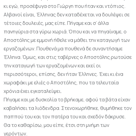
κι εγώ, προσέφυγα στο Γιώργη που ήταν και ντόπιος.
Αλβανοί είναι, Έλληνας δεν καταδέχεται να δουλέψει σε
τέτοιες δουλειές, μας είπε. Πήγαμε και σ’ άλλα
πανηγύρια στα γύρω χωριά. Όπου και να πηγαίναμε, ο
Αποστόλης με εμμονή ήθελε να μάθει την καταγωγή των
εργαζομένων. Πουθενά μα πουθενά δε συναντήσαμε
Έλληνα. Όμως, και στις ταβέρνες ο Αποστόλης ρωτούσε
την καταγωγή των εργαζομένων και εκεί οι
περισσότεροι, επίσης, δεν ήταν Έλληνες. Έχει κι ένα
χωραφάκι με ελιές ο Αποστόλης, που τα τελευταία
χρόνια έχει εγκαταλείψει.
Πήγαμε και με δυσκολία το βρήκαμε, αφού τα βάτα είχαν
καβαλήσει τα λιόδενδρα. Στενοχωρήθηκε, θυμήθηκε τον
παππού του και τον πατέρα του και σχεδόν δάκρυσε.
Θα το καθαρίσω, μου είπε, έτσι στη μνήμη των
γερόντων.