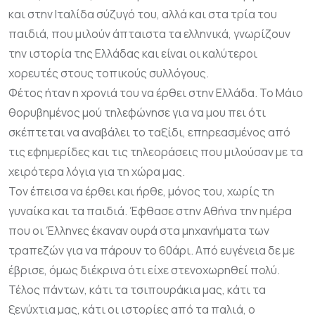
και στην Ιταλίδα σύζυγό του, αλλά και στα τρία του
παιδιά, που μιλούν άπταιστα τα ελληνικά, γνωρίζουν
την ιστορία της Ελλάδας και είναι οι καλύτεροι
χορευτές στους τοπικούς συλλόγους.
Φέτος ήταν η χρονιά του να έρθει στην Ελλάδα. Το Μάιο
θορυβημένος μού τηλεφώνησε για να μου πει ότι
σκέπτεται να αναβάλει το ταξίδι, επηρεασμένος από
τις εφημερίδες και τις τηλεοράσεις που μιλούσαν με τα
χειρότερα λόγια για τη χώρα μας.
Τον έπεισα να έρθει και ήρθε, μόνος του, χωρίς τη
γυναίκα και τα παιδιά. Έφθασε στην Αθήνα την ημέρα
που οι Έλληνες έκαναν ουρά στα μηχανήματα των
τραπεζών για να πάρουν το 60άρι. Από ευγένεια δε με
έβρισε, όμως διέκρινα ότι είχε στενοχωρηθεί πολύ.
Τέλος πάντων, κάτι τα τσιπουράκια μας, κάτι τα
ξενύχτια μας, κάτι οι ιστορίες από τα παλιά, ο