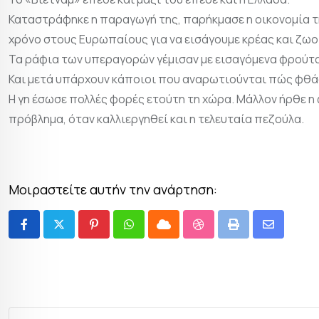
Καταστράφηκε η παραγωγή της, παρήκμασε η οικονομία 
χρόνο στους Ευρωπαίους για να εισάγουμε κρέας και ζω
Τα ράφια των υπεραγορών γέμισαν με εισαγόμενα φρούτα κ
Και μετά υπάρχουν κάποιοι που αναρωτιούνται πώς φθά
Η γη έσωσε πολλές φορές ετούτη τη χώρα. Μάλλον ήρθε η ώ
πρόβλημα, όταν καλλιεργηθεί και η τελευταία πεζούλα.
Μοιραστείτε αυτήν την ανάρτηση: