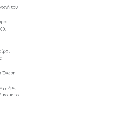
αγωγή του
ηροί
000,
Χοίροι
ος
κή Ένωση
άγγελμα,
δικο με το