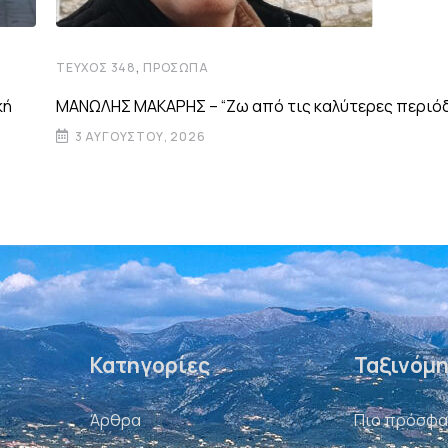
,
ΤΕΎΧΟΣ 348
ΠΡΌΣΩΠΑ
κή
ΜΑΝΩΛΗΣ ΜΑΚΑΡΗΣ – “Ζω από τις καλύτερες περιό
3 ΑΥΓΟΎΣΤΟΥ, 2026
Κατηγορίες
Ταξινόμ
Άρθρα
Πιο πρόσφ