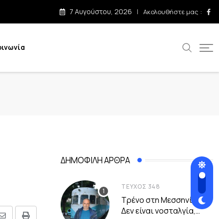
7 Αυγούστου, 2026
Ακολουθήστε μας :
οινωνία
ΔΗΜΟΦΙΛΉ ΆΡΘΡΑ
ΤΕΎΧΟΣ 348
Τρένο στη Μεσσηνία –
Δεν είναι νοσταλγία,