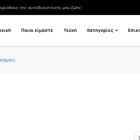
εριόδους της αυτοδιοικητικής μου ζωής”
ρχική
Ποιοι είμαστε
Τεύχη
Κατηγορίες
Επικ
αλάμαις