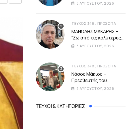
αλλά ρεαλιστική ανάγκη
3 ΑΥΓΟΎΣΤΟΥ, 2026
,
ΤΕΎΧΟΣ 348
ΠΡΌΣΩΠΑ
ΜΑΝΩΛΗΣ ΜΑΚΑΡΗΣ –
“Ζω από τις καλύτερες
περιόδους της
3 ΑΥΓΟΎΣΤΟΥ, 2026
αυτοδιοικητικής μου
ζωής”
,
ΤΕΎΧΟΣ 348
ΠΡΌΣΩΠΑ
Νάσος Μάκιος –
Πρεσβευτής του
κλίματος για ένα
3 ΑΥΓΟΎΣΤΟΥ, 2026
βιώσιμο μέλλον
ΤΕΎΧΟΙ & ΚΑΤΗΓΟΡΊΕΣ