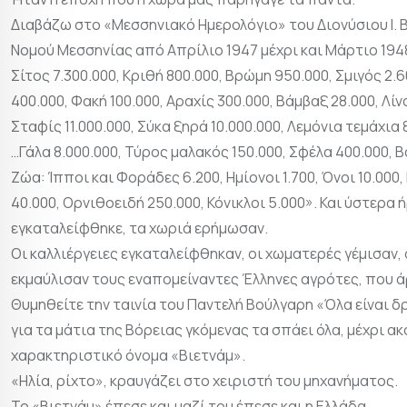
Διαβάζω στο «Μεσσηνιακό Ημερολόγιο» του Διονύσιου Ι. 
Νομού Μεσσηνίας από Απρίλιο 1947 μέχρι και Μάρτιο 194
Σίτος 7.300.000, Κριθή 800.000, Βρώμη 950.000, Σμιγός 2.
400.000, Φακή 100.000, Αραχίς 300.000, Βάμβαξ 28.000, Λίν
Σταφίς 11.000.000, Σύκα ξηρά 10.000.000, Λεμόνια τεμάχια 
…Γάλα 8.000.000, Τύρος μαλακός 150.000, Σφέλα 400.000, Β
Ζώα: Ίπποι και Φοράδες 6.200, Ημίονοι 1.700, Όνοι 10.000,
40.000, Ορνιθοειδή 250.000, Κόνικλοι 5.000». Και ύστερα
εγκαταλείφθηκε, τα χωριά ερήμωσαν.
Οι καλλιέργειες εγκαταλείφθηκαν, οι χωματερές γέμισαν,
εκμαύλισαν τους εναπομείναντες Έλληνες αγρότες, που άρ
Θυμηθείτε την ταινία του Παντελή Βούλγαρη «Όλα είναι 
για τα μάτια της Βόρειας γκόμενας τα σπάει όλα, μέχρι α
χαρακτηριστικό όνομα «Βιετνάμ».
«Ηλία, ρίχτο», κραυγάζει στο χειριστή του μηχανήματος.
Το «Βιετνάμ» έπεσε και μαζί του έπεσε και η Ελλάδα.