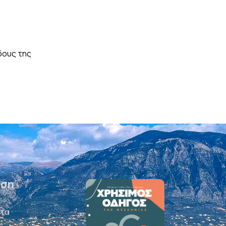
,
ΤΕΎΧΟΣ 348
ΠΡΌΣΩΠΑ
δους της
Νάσος Μάκιος – Πρεσβευτής του κλίματος για
3 ΑΥΓΟΎΣΤΟΥ, 2026
ηση
ατα