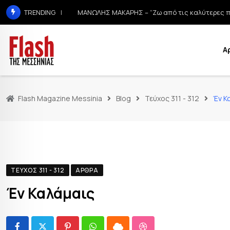
ΜΑΝΩΛΗΣ ΜΑΚΑΡΗΣ – “Ζω από τις καλύτερες π
TRENDING
Α
Flash Magazine Messinia
Blog
Τεύχος 311 - 312
Έν Κ
ΤΕΎΧΟΣ 311 - 312
ΆΡΘΡΑ
Έν Καλάμαις