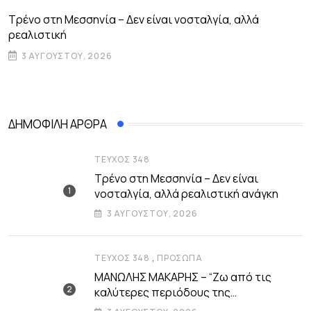
Τρένο στη Μεσσηνία – Δεν είναι νοσταλγία, αλλά
Μ
ρεαλιστική
τ
3 ΑΥΓΟΎΣΤΟΥ, 2026
ΔΗΜΟΦΙΛΉ ΆΡΘΡΑ
ΤΕΎΧΟΣ 348
Τρένο στη Μεσσηνία – Δεν είναι
νοσταλγία, αλλά ρεαλιστική ανάγκη
3 ΑΥΓΟΎΣΤΟΥ, 2026
,
ΤΕΎΧΟΣ 348
ΠΡΌΣΩΠΑ
ΜΑΝΩΛΗΣ ΜΑΚΑΡΗΣ – “Ζω από τις
καλύτερες περιόδους της
αυτοδιοικητικής μου ζωής”