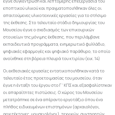
έγινε συγκέντρωση και λεπτομερής επεξεργασία του
εποπτικού υλικού και πραγματοποιήθηκαν όλες οι
απαιτούμενες υλικοτεχνικές εργασίες για το στήσιμο
της έκθεσης. Στο τελευταίο στάδιο δημιουργίας του
Μουσείου έγινε ο σχεδιασμός των επικουρικών
στοιχείων της μόνιμης έκθεσης, που περιλάμβανε
εκπαιδευτικά προγράμματα, ενημερωτικό φυλλάδιο,
ψηφιακές εφαρμογές και ψηφιακό παράθυρο, το οποίο
ανοίχθηκε στη βόρεια πλευρά του κτιρίου (εικ. 14)
Οι εκθεσιακές εργασίες εντατικοποιήθηκαν κατά το
τελευταίο έτος προετοιμασίας του μουσείου, όταν
έγινε η ένταξη του έργου στο Γ΄ΚΠΣ και εξασφαλίστηκαν
οι απαραίτητες πιστώσεις. Ο χώρος του Μουσείου
μετατράπηκε σε ένα απέραντο εργοτάξιο όπου ένα
πλήθος ειδικευμένων επιστημόνων (αρχαιολόγοι,
αρχιτέκτονες, μουσειολόγοι), τεχνικών, συντηρητών,