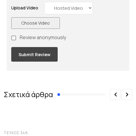
Upload Video
Choose Video
Review anonymously
Σχετικά άρθρα
ΤΕΎΧΟΣ 348
Τ