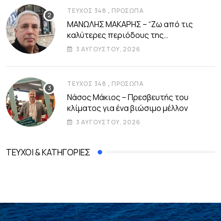
,
ΤΕΎΧΟΣ 348
ΠΡΌΣΩΠΑ
ΜΑΝΩΛΗΣ ΜΑΚΑΡΗΣ – “Ζω από τις
καλύτερες περιόδους της
αυτοδιοικητικής μου ζωής”
3 ΑΥΓΟΎΣΤΟΥ, 2026
,
ΤΕΎΧΟΣ 348
ΠΡΌΣΩΠΑ
Νάσος Μάκιος – Πρεσβευτής του
κλίματος για ένα βιώσιμο μέλλον
3 ΑΥΓΟΎΣΤΟΥ, 2026
ΤΕΎΧΟΙ & ΚΑΤΗΓΟΡΊΕΣ