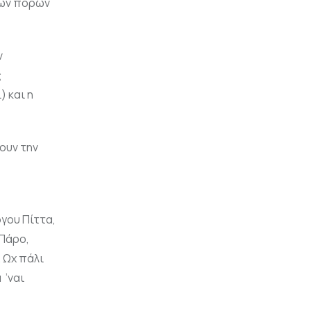
κών πόρων
ν
ς
) και η
ουν την
γου Πίττα,
 Πάρο,
 Ωχ πάλι
 ’ναι