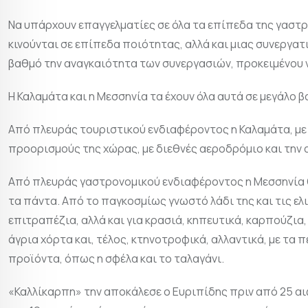
Να υπάρχουν επαγγελματίες σε όλα τα επίπεδα της γαστρ
κινούνται σε επίπεδα ποιότητας, αλλά και μιας συνεργα
βαθμό την αναγκαιότητα των συνεργασιών, προκειμένου 
Η Καλαμάτα και η Μεσσηνία τα έχουν όλα αυτά σε μεγάλο β
Από πλευράς τουριστικού ενδιαφέροντος η Καλαμάτα, με 
προορισμούς της χώρας, με διεθνές αεροδρόμιο και την 
Από πλευράς γαστρονομικού ενδιαφέροντος η Μεσσηνία θ
τα πάντα. Από το παγκοσμίως γνωστό λάδι της και τις ελ
επιτραπέζια, αλλά και για κρασιά, κηπευτικά, καρπούζια
άγρια χόρτα και, τέλος, κτηνοτροφικά, αλλαντικά, με τα 
προϊόντα, όπως η σφέλα και το ταλαγάνι.
«Καλλίκαρπη» την αποκάλεσε ο Ευριπίδης πριν από 25 αι