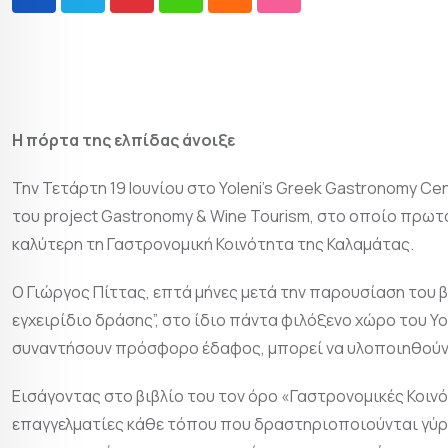
Η πόρτα της ελπίδας άνοιξε
Την Τετάρτη 19 Ιουνίου στο Yoleni’s Greek Gastronomy C
του project Gastronomy & Wine Tourism, στο οποίο πρωτ
καλύτερη τη Γαστρονομική Κοινότητα της Καλαμάτας.
Ο Γιώργος Πίττας, επτά μήνες μετά την παρουσίαση του 
εγχειρίδιο δράσης”, στο ίδιο πάντα φιλόξενο χώρο του Yol
συναντήσουν πρόσφορο έδαφος, μπορεί να υλοποιηθούν
Εισάγοντας στο βιβλίο του τον όρο «Γαστρονομικές Κοινότ
επαγγελματίες κάθε τόπου που δραστηριοποιούνται γύρω