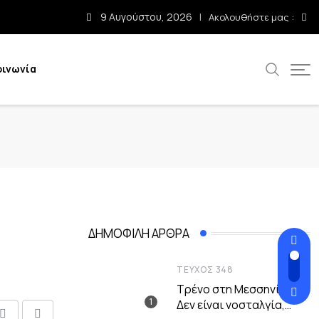
9 Αυγούστου, 2026
Ακολουθήστε μας :
οινωνία
ΔΗΜΟΦΙΛΉ ΆΡΘΡΑ
ΤΕΎΧΟΣ 348
Τρένο στη Μεσσηνία –
Δεν είναι νοσταλγία,