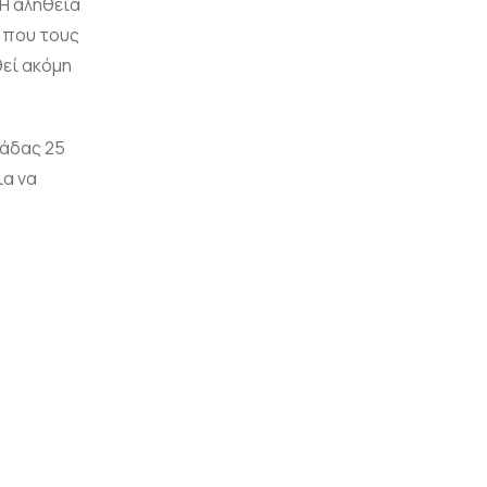
 Η αλήθεια
η που τους
θεί ακόμη
μάδας 25
ια να