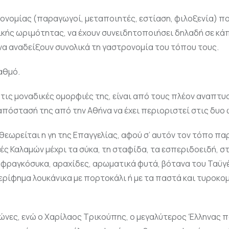
ονομίας (παραγωγοί, μεταποιητές, εστίαση, φιλοξενία) πο
τικής ωριμότητας, να έχουν συνειδητοποιήσει δηλαδή σε κά
να αναδείξουν συνολικά τη γαστρονομία του τόπου τους.
αθμό.
τις μοναδικές ομορφιές της, είναι από τους πλέον αναπτ
απόστασή της από την Αθήνα να έχει περιοριστεί στις δυο 
εωρείται η γη της Επαγγελίας, αφού σ’ αυτόν τον τόπο πα
ιές Καλαμών μέχρι τα σύκα, τη σταφίδα, τα εσπεριδοειδή, 
, φραγκόσυκα, αραχίδες, αρωματικά φυτά, βότανα του Ταϋγ
περίφημα λουκάνικα με πορτοκάλι ή με τα παστά και τυροκο
ώνες, ενώ ο Χαρίλαος Τρικούπης, ο μεγαλύτερος Έλληνας π