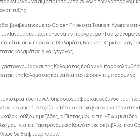
ς, προκειμένου να αξιοποιήσουν το σύνολο των γαστρονομι
 ανάπτυξης.
άδα, βραβεύτηκε με το Golden Prize στα Τοurism Award’s στη
 τον Ιανουάριο μέχρι σήμερα το πρόγραμμα «Γαστρονομικέ
ποιείται σε 4 περιοχές (Καλαμάτα, Νάουσα, Κερκίνη, Ζαγόρι
ητας Καλαμάτας είναι γεγονός.
ης γαστρονομίας και της Καλαμάτας ήρθαν να παρακολουθήσ
ητας της Καλαμάτας και να διαπιστώσουν τι μπορούν να
ντονίστρια του πάνελ, δημοσιογράφος και σύζυγος του Γιώρ
ντας μια μικρή ιστορία: «Τέτοια εποχή βρισκόμασταν στην
καλάκι ούζο με μεζέδες, ο Πίττας μου είπε: -Έχω μια ιδέα…
ες μου, για τις Γαστρονομικές Κοινότητες σε βιβλίο, που θα
αλλιώς δε θα φτουρήσουν.