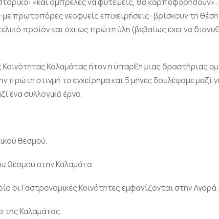
 ιστορικό: «και ομπρέλες να φυτέψεις, θα καρποφορήσουν».
α -με πρωτοπόρες νεοφυείς επιχειρήσεις- βρίσκουν τη θέσ
 τελικό προϊόν και όχι ως πρώτη ύλη (βεβαίως έχει να διανυ
ς Κοινότητας Καλαμάτας ήταν η ύπαρξη μιας δραστήριας ο
 πρώτη στιγμή το εγχείρημα και 5 μήνες δουλέψαμε μαζί γ
ζί ένα συλλογικό έργο.
τικού θεσμού.
ου θεσμού στην Καλαμάτα.
ποίο οι Γαστρονομικές Κοινότητες εμφανίζονται στην Αγορά.
me της Καλαμάτας.