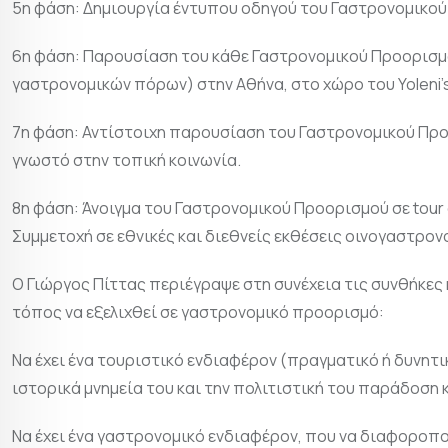
5η φάση: Δημιουργία έντυπου οδηγού του Γαστρονομικού
6η φάση: Παρουσίαση του κάθε Γαστρονομικού Προορισμο
γαστρονομικών πόρων) στην Αθήνα, στο χώρο του Yoleni’
7η φάση: Αντίστοιχη παρουσίαση του Γαστρονομικού Προο
γνωστό στην τοπική κοινωνία.
8η φάση: Άνοιγμα του Γαστρονομικού Προορισμού σε tour o
Συμμετοχή σε εθνικές και διεθνείς εκθέσεις οινογαστρον
O Γιώργος Πίττας περιέγραψε στη συνέχεια τις συνθήκες
τόπος να εξελιχθεί σε γαστρονομικό προορισμό:
Να έχει ένα τουριστικό ενδιαφέρον (πραγματικό ή δυνητ
ιστορικά μνημεία του και την πολιτιστική του παράδοση 
Να έχει ένα γαστρονομικό ενδιαφέρον, που να διαφοροπο