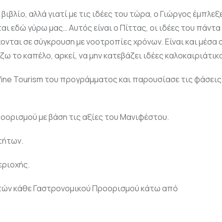
 βιβλίο, αλλά γιατί με τις ιδέες του τώρα, ο Γιώργος έμπλεξε
ι εδώ γύρω μας… Αυτός είναι ο Πίττας, οι ιδέες του πάντα 
χονται σε σύγκρουση με νοοτροπίες χρόνων. Είναι και μέσα 
 το καπέλο, αρκεί, να μην κατεβάζει ιδέες καλοκαιριάτικ
ine Tourism του προγράμματος και παρουσίασε τις φάσεις
οορισμού με βάση τις αξίες του Μανιφέστου.
τήτων.
εριοχής.
τών κάθε Γαστρονομικού Προορισμού κάτω από