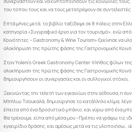
συνεργαστούν και να κινητοποιήσουν τις κοινωνίες του
του τόπου τους και να τους μετατρέψουν σε συντελεστές
Επτά μήνες μετά, το βιβλίο ταξίδεψε σε 8 πόλεις στην Ελλ
κατηγορία «Συγγραφικό έργο για τον τουρισμό», ενώ από
Κοινότητες – Gastronomy & Wine Tourism» ξεκίνησε να υλο
ολοκλήρωση της πρώτης φάσης της Γαστρονομικής Κοινότ
Στον Υoleni’s Greek Gastronomy Center πλήθος φίλων τ
ολοκλήρωση της πρώτης φάσης της Γαστρονομικής Κοινότ
δημιουργήσουν οι συνεργασίες και οι συλλογικοί στόχοι.
Ξεκινώντας την τελετή των εγκαινίων στην αίθουσα, η συ
Μπήλιω Τσουκαλά, δημιούργησε το κατάλληλο κλίμα, λέγο
έπειτα από ένα δροσιστικό μπάνιο, και γύρω από ένα μπου
θα τρέχουμε, είπα από μέσα μου –Πρέπει να γράψω τις ιδέ
εγχειρίδιο δράσης, και αμέσως μετά να τις υλοποιήσω… 