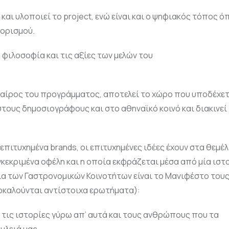
και υλοποιεί το project, ενώ είναι και o ψηφιακός τόπος ό
ορισμού.
φιλοσοφία και τις αξίες των μελών του
εταίρος του προγράμματος, αποτελεί το χώρο που υποδέχετ
στους δημοσιογράφους και στο αθηναϊκό κοινό και διακινε
 επιτυχημένα brands, οι επιτυχημένες ιδέες έχουν στα θεμέ
γκεκριμένα οφέλη και η οποία εκφράζεται μέσα από μία ιστ
ορία των Γαστρονομικών Κοινοτήτων είναι το Μανιφέστο του
ροκαλούνται αντίστοιχα ερωτήματα):
ι τις ιστορίες γύρω απ’ αυτά και τους ανθρώπους που τα