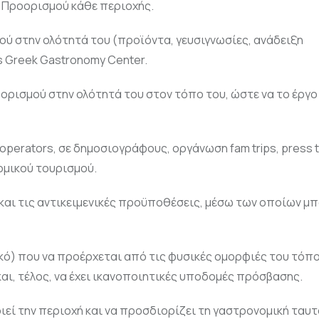
 Προορισμού κάθε περιοχής.
ύ στην ολότητά του (προϊόντα, γευσιγνωσίες, ανάδειξη
s Greek Gastronomy Center.
ρισμού στην ολότητά του στον τόπο του, ώστε να το έργο 
perators, σε δημοσιογράφους, οργάνωση fam trips, press tr
ομικού τουρισμού.
 και τις αντικειμενικές προϋποθέσεις, μέσω των οποίων μπ
ικό) που να προέρχεται από τις φυσικές ομορφιές του τόπο
και, τέλος, να έχει ικανοποιητικές υποδομές πρόσβασης.
ιεί την περιοχή και να προσδιορίζει τη γαστρονομική ταυτ