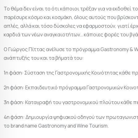
Το θέμα δεν είναι το ότι κάποιοι τρέξαν για να εκδοθεί το
παρέσυρε κόσμο και κοσμάκη, όλους αυτούς που βρίσκοντα
απλές, αλλά και τόσο δύσκολες να εφαρμοστούν, γιατί έρ
καρδιά των νέων αναγκαιοτήτων… κάποιες φορές του βγάζω
Ο Γιώργος Πίττας ανέλυσε το πρόγραμμα Gastronomy & W
ανάπτυξής του και τα βήματά του:
1η φάση: Σύσταση της Γαστρονομικής Κοινότητας κάθε πρ
2η φάση: Εκπαιδευτικό πρόγραμμα Γαστρονομικών Κοινο
3η φάση: Καταγραφή του γαστρονομικού πλούτου κάθε π
4η φάση: Δημιουργία ψηφιακού οδηγού των πρωταγωνισ
το brand name Gastronomy and Wine Tourism.