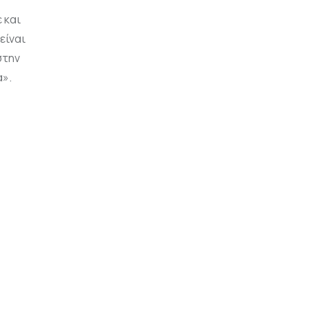
 και
είναι
στην
α».