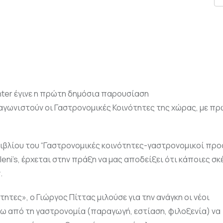
enter έγινε η πρώτη δημόσια παρουσίαση
αγωνιστούν οι Γαστρονομικές Κοινότητες της χώρας, με πρ
βιβλίου του “Γαστρονομικές κοινότητες-γαστρονομικοί προ
eni’s, έρχεται στην πράξη να μας αποδείξει ότι κάποιες σκέ
.
ητες», o Γιώργος Πίττας μιλούσε για την ανάγκη οι νέοι
 από τη γαστρονομία (παραγωγή, εστίαση, φιλοξενία) να