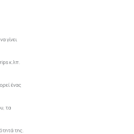
να γίνει
ips κ.λπ.
ορεί ένας
υ, τα
ότητά της.