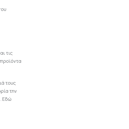
που
αι τις
ί προϊόντα
λιά τους
ορία την
ς. Εδώ