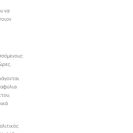
υ να
ποιον
υσσόμενους
ώρες.
ράγονται
σταφύλια
έτου,
μικά
ολιτικός