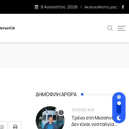
9 Αυγούστου, 2026
Ακολουθήστε μας :
οινωνία
ΔΗΜΟΦΙΛΉ ΆΡΘΡΑ
ΤΕΎΧΟΣ 348
Τρένο στη Μεσσηνία –
Δεν είναι νοσταλγία,