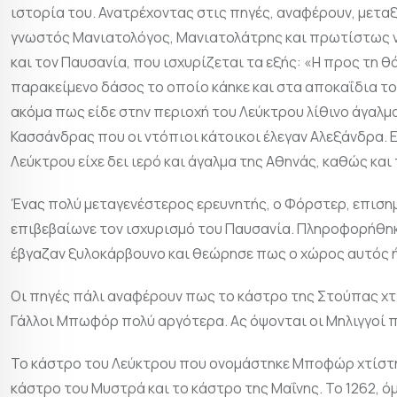
ιστορία του. Ανατρέχοντας στις πηγές, αναφέρουν, μεταξ
γνωστός Μανιατολόγος, Μανιατολάτρης και πρωτίστως νη
και τον Παυσανία, που ισχυρίζεται τα εξής: «Η προς τη
παρακείμενο δάσος το οποίο κάηκε και στα αποκαΐδια τ
ακόμα πως είδε στην περιοχή του Λεύκτρου λίθινο άγαλμα 
Κασσάνδρας που οι ντόπιοι κάτοικοι έλεγαν Αλεξάνδρα. 
Λεύκτρου είχε δει ιερό και άγαλμα της Αθηνάς, καθώς και
Ένας πολύ μεταγενέστερος ερευνητής, ο Φόρστερ, επισημ
επιβεβαίωνε τον ισχυρισμό του Παυσανία. Πληροφορήθηκε
έβγαζαν ξυλοκάρβουνο και θεώρησε πως ο χώρος αυτός ή
Οι πηγές πάλι αναφέρουν πως το κάστρο της Στούπας χτίσ
Γάλλοι Μπωφόρ πολύ αργότερα. Ας όψονται οι Μηλιγγοί π
Το κάστρο του Λεύκτρου που ονομάστηκε Μποφώρ χτίστηκ
κάστρο του Μυστρά και το κάστρο της Μαΐνης. Το 1262, ό