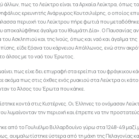
ύ άλλων, πως το Λεύκτρο είναι τα Αρχαία Λεύκτρα, όπως το
φάλιος ερευνητής Ανάργυρος Κουτσιλιέρης, ο οποίος επι
 θάλασσα περιοχή του Λεύκτρου πήρε φωτιά που μεταδόθηκε
ου αποκαλύφθηκε άγαλμα του Ιθωμάτη Δία». Ο Παυσανίας α
του Ασκληπιού και της Ινούς, όπως και ναό και άγαλμα της
Επίσης, είδε ξόανα του κάρνειου Απόλλωνος, ενώ στην ακρ
 το άλσος με το ναό του Έρωτος.
αίνει πως είχε δει επιγραφή στα ερείπια του φράγκικου κ
 ακόμα πως στις όχθες ενός ρυακιού στα Λεύκτρα οι κάτο
ταν το Άλσος του Έρωτα που κάηκε.
τηκε κοντά στις Κιστέρνες. Οι Έλληνες το ονόμασαν Λεύκτ
ου λυμαίνονταν την περιοχή και έπρεπε να την προστατεύ
ε από το Γουλιέλμο Βιλλαρδουίνο γύρω στα 1248-49 μαζί 
μως, αιχμαλωτίστηκε ύστερα από τη μάχη της Πελαγονίας κα