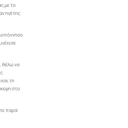
ς με το
αν ηγέτης
Πελοπόννησο
συνέχισε
, θέλω να
ης
 και τη
σκεψη στο
ετε παρά