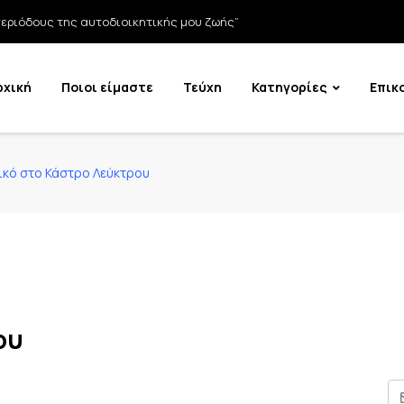
εριόδους της αυτοδιοικητικής μου ζωής”
ρχική
Ποιοι είμαστε
Τεύχη
Κατηγορίες
Επικ
κό στο Κάστρο Λεύκτρου
ου