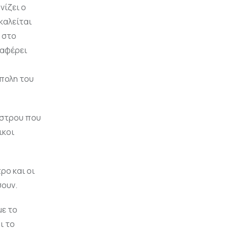
νίζει ο
καλείται
 στο
ναφέρει
όπολη του
άστρου που
ικοι
ρο και οι
σουν.
με το
ι το