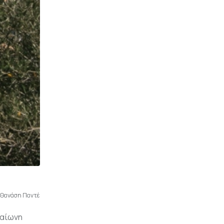
 Θανάση Παντέ
ραίωνη