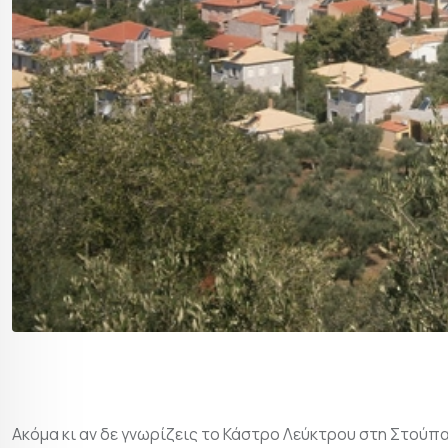
Ακόμα κι αν δε γνωρίζεις το Κάστρο Λεύκτρου στη Στούπα