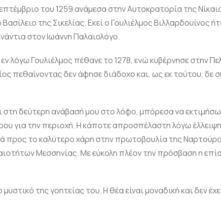
 Σεπτέμβριο του 1259 ανάμεσα στην Αυτοκρατορία της Νίκαια
Βασίλειο της Σικελίας. Εκεί ο Γουλιέλμος Βιλλαρδουίνος ήτ
ενάντια στον Ιωάννη Παλαιολόγο.
Ο εν λόγω Γουλιέλμος πέθανε το 1278, ενώ κυβέρνησε στην 
ποίος πεθαίνοντας δεν άφησε διάδοχο και, ως εκ τούτου, δε 
ι στη δεύτερη ανάβασή μου στο λόφο, μπόρεσα να εκτιμήσω
ρου για την περιοχή. Η κάποτε απροσπέλαστη λόγω έλλειψ
κά προς το καλύτερο χάρη στην πρωτοβουλία της Ναρτούρα
αιοτήτων Μεσσηνίας. Με εύκολη πλέον την πρόσβαση η επί
 μυστικό της γοητείας του. Η θέα είναι μοναδική και δεν έχ