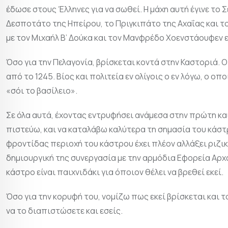
έδωσε στους Έλληνες για να σωθεί. Η μάχη αυτή έγινε το
Δεσποτάτο της Ηπείρου, το Πριγκιπάτο της Αχαΐας και το 
με τον Μιχαήλ Β’ Δούκα και τον Μανφρέδο Χοενστάουφεν 
Όσο για την Πελαγονία, βρίσκεται κοντά στην Καστοριά. 
από το 1245. Βίος και πολιτεία εν ολίγοις ο εν λόγω, ο ο
«σόι το βασίλειο».
Σε όλα αυτά, έχοντας εντρυφήσει ανάμεσα στην πρώτη κα
πιστεύω, και να καταλάβω καλύτερα τη σημασία του κάστ
φροντίδας περιοχή του κάστρου έχει πλέον αλλάξει ριζι
δημιουργική της συνεργασία με την αρμόδια Εφορεία Αρχ
κάστρο είναι παιχνιδάκι για όποιον θέλει να βρεθεί εκεί.
Όσο για την κορυφή του, νομίζω πως εκεί βρίσκεται και το
να το διαπιστώσετε και εσείς.