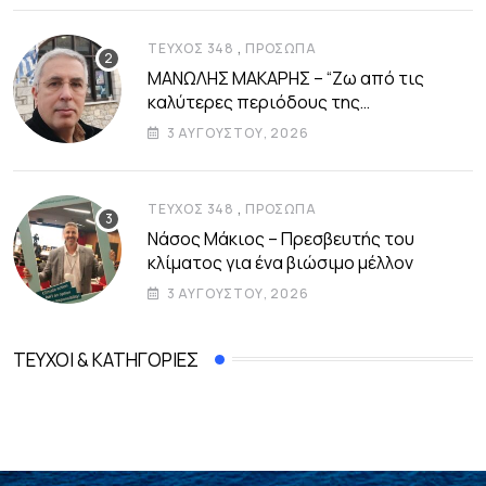
,
ΤΕΎΧΟΣ 348
ΠΡΌΣΩΠΑ
ΜΑΝΩΛΗΣ ΜΑΚΑΡΗΣ – “Ζω από τις
καλύτερες περιόδους της
αυτοδιοικητικής μου ζωής”
3 ΑΥΓΟΎΣΤΟΥ, 2026
,
ΤΕΎΧΟΣ 348
ΠΡΌΣΩΠΑ
Νάσος Μάκιος – Πρεσβευτής του
κλίματος για ένα βιώσιμο μέλλον
3 ΑΥΓΟΎΣΤΟΥ, 2026
ΤΕΎΧΟΙ & ΚΑΤΗΓΟΡΊΕΣ