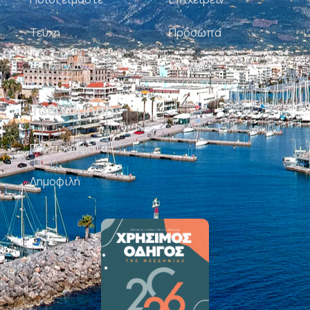
Τεύχη
Πρόσωπα
Επικοινωνία
Σκίτσα
Ταξινόμηση
Πιο πρόσφατα
Δημοφιλή