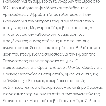
εκδήλωση για τη συμμετοχή των χωριών της Είρας στο
1821 με ομιλήτρια τη φιλόλογο και πρόεδρο των
Αμπελιωνιτών, Αφροδίτη Αποστολοπούλου. Στην
εκδήλωση για τον Μητροπέτροβα ομιλήτρια ήταν η
απόγονός του, Μαργαρίτα Πέτροβα, εικαστικός, η
οποία τόνισε την καθοριστική συμμετοχή του
προγόνου της κι ενός από τους πιο σπουδαίους
αγωνιστές του ξεσηκωμού, στη μάχη στο Βαλτέτσι, μια
μάχη που ήταν μεγάλης σημασίας για την έκβαση της
Επανάστασης εκείνη τη χρονική στιγμή». Οι
πρωτοβουλίες της Ομοσπονδίας Συλλόγων Χωριών της
Ορεινής Μεσσηνίας δε σταματούν, όμως, σε αυτές τις
εκδηλώσεις. «Έχουμε προχωρήσει σε εκτενείς
συζητήσεις -είπε ο κ. Καράμπελας – με το Δήμο Οιχαλίας
για να απαλλοτριωθούν τα σπίτια των αγωνιστών της
Επανάστασης, Μητροπέτροβα, Γιαννάκη Γκριτζαλη και