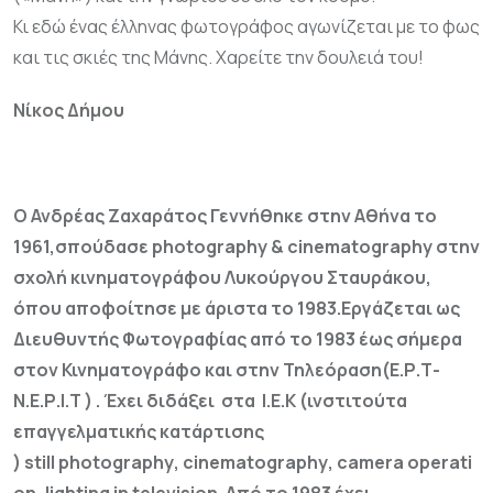
Κι εδώ ένας έλληνας φωτογράφος αγωνίζεται με το φως
και τις σκιές της Μάνης.
Χαρείτε την δουλειά του!
Νίκος Δήμου
Ο Ανδρέας Ζαχαράτος Γεννήθηκε στην Αθήνα το
1961,σπούδασε
photography
&
cinematography
στην
σχολή κινηματογράφου Λυκούργου Σταυράκου,
όπου αποφοίτησε με άριστα το 1983.Εργάζεται ως
Διευθυντής Φωτογραφίας από το 1983 έως σήμερα
στον Κινηματογράφο και στην Τηλεόραση(Ε.Ρ.Τ-
Ν.Ε.Ρ.Ι.Τ ) . Έχει διδάξει στα Ι.Ε.Κ (ινστιτούτα
επαγγελματικής κατάρτισης
)
still
photography
,
cinematography
,
camera
operati
on
,
lighting
in
television
. Από το 1983 έχει