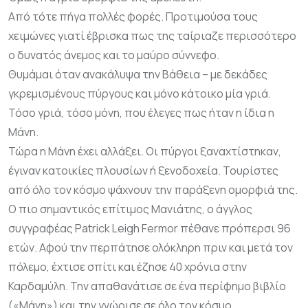
Από τότε πήγα πολλές φορές. Προτιμούσα τους
χειμώνες γιατί έβρισκα πως της ταίριαζε περισσότερο
ο δυνατός άνεμος και το μαύρο σύννεφο.
Θυμάμαι όταν ανακάλυψα την Βάθεια – με δεκάδες
γκρεμισμένους πύργους και μόνο κάτοικο μία γριά.
Τόσο γριά, τόσο μόνη, που έλεγες πως ήταν η ίδια η
Μάνη.
Τώρα η Μάνη έχει αλλάξει. Οι πύργοι ξαναχτίστηκαν,
έγιναν κατοικίες πλουσίων ή ξενοδοχεία. Τουρίστες
από όλο τον κόσμο ψάχνουν την παράξενη ομορφιά της.
Ο πιο σημαντικός επίτιμος Μανιάτης, ο άγγλος
συγγραφέας
Patrick
Leigh
Fermor
πέθανε πρόπερσι 96
ετών. Αφού την περπάτησε ολόκληρη πριν και μετά τον
πόλεμο, έχτισε σπίτι και έζησε 40 χρόνια στην
Καρδαμύλη. Την απαθανάτισε σε ένα περίφημο βιβλίο
(«Μάνη») και την γνώρισε σε όλο τον κόσμο.