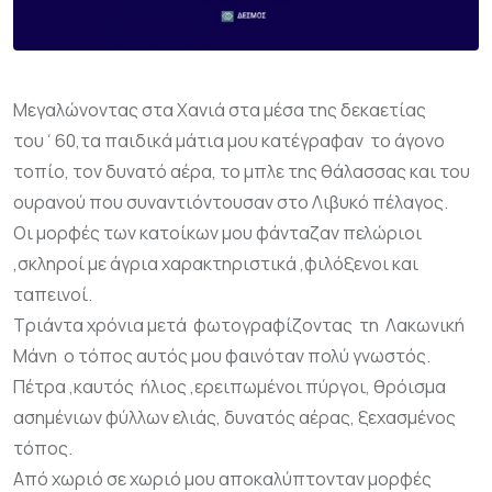
Μεγαλώνοντας στα Χανιά στα μέσα της δεκαετίας
του΄60,τα παιδικά μάτια μου κατέγραφαν το άγονο
τοπίο, τον δυνατό αέρα, το μπλε της θάλασσας και του
ουρανού που συναντιόντουσαν στο Λιβυκό πέλαγος.
Οι μορφές των κατοίκων μου φάνταζαν πελώριοι
,σκληροί με άγρια χαρακτηριστικά ,φιλόξενοι και
ταπεινοί.
Τριάντα χρόνια μετά φωτογραφίζοντας τη Λακωνική
Μάνη ο τόπος αυτός μου φαινόταν πολύ γνωστός.
Πέτρα ,καυτός ήλιος ,ερειπωμένοι πύργοι, θρόισμα
ασημένιων φύλλων ελιάς, δυνατός αέρας, ξεχασμένος
τόπος.
Από χωριό σε χωριό μου αποκαλύπτονταν μορφές