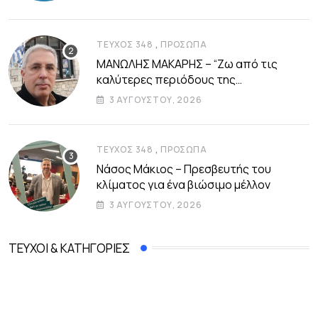
,
ΤΕΎΧΟΣ 348
ΠΡΌΣΩΠΑ
ΜΑΝΩΛΗΣ ΜΑΚΑΡΗΣ – “Ζω από τις
καλύτερες περιόδους της
αυτοδιοικητικής μου ζωής”
3 ΑΥΓΟΎΣΤΟΥ, 2026
,
ΤΕΎΧΟΣ 348
ΠΡΌΣΩΠΑ
Νάσος Μάκιος – Πρεσβευτής του
κλίματος για ένα βιώσιμο μέλλον
3 ΑΥΓΟΎΣΤΟΥ, 2026
ΤΕΎΧΟΙ & ΚΑΤΗΓΟΡΊΕΣ