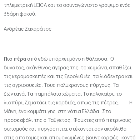
τηλεμετρική
LEICA
και το ασυναγώνιστο γράψιμο ενός
35άρη φακού.
Ανδρέας Ζαχαράτος
Πιο πέρα
από εδώ υπάρχει μόνο η θάλασσα. Ο
δυνατός, ακάνθινος αγέρας της, το χειμώνα, σπαθίζει
τις κεραμοσκεπές και τις ξερολιθιές, τα λιόδεντρα και
τις αγριοσυκιές. Τους πολύχρονους πύργους. Τα
ζωντανά. Τα παμπάλαια χώματα. Το καλοκαίρι, το
λιοπύρι, ζεματάει τις καρδιές, όπως τις πέτρες. Η
Μάνη, ένα κομμάτι γης, στη νότια Ελλάδα. Στο
προσκεφάλι της ο Ταΰγετος . Φούχτες από πέτρινους
οικισμούς και πυργόσπιτα, στέκονται σαν ακρόλιθα
στις απότομες και απομονωμένες βουνοκορφές, κοντά