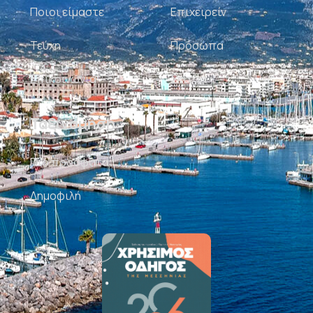
Ποιοι είμαστε
Επιχειρείν
Τεύχη
Πρόσωπα
Επικοινωνία
Σκίτσα
Ταξινόμηση
Πιο πρόσφατα
Δημοφιλή