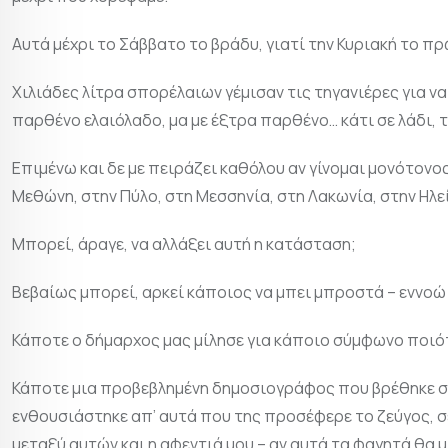
Αυτά μέχρι το Σάββατο το βράδυ, γιατί την Κυριακή το πρ
Χιλιάδες λίτρα σπορέλαιων γέμισαν τις τηγανιέρες για ν
παρθένο ελαιόλαδο, μα με έξτρα παρθένο… κάτι σε λάδι, 
Επιμένω και δε με πειράζει καθόλου αν γίνομαι μονότονο
Μεθώνη, στην Πύλο, στη Μεσσηνία, στη Λακωνία, στην Ηλεί
Μπορεί, άραγε, να αλλάξει αυτή η κατάσταση;
Βεβαίως μπορεί, αρκεί κάποιος να μπει μπροστά – εννοώ 
Κάποτε ο δήμαρχος μας μίλησε για κάποιο σύμφωνο ποιότ
Κάποτε μια προβεβλημένη δημοσιογράφος που βρέθηκε στ
ενθουσιάστηκε απ’ αυτά που της προσέφερε το ζεύγος, σε
μεταξύ αυτών και η αφεντιά μου – αν αυτά τα φαγητά θα 