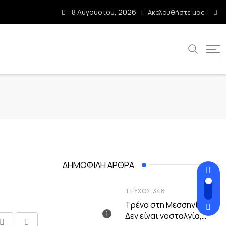
8 Αυγούστου, 2026
Ακολουθήστε μας :
α
ΔΗΜΟΦΙΛΉ ΆΡΘΡΑ
ΤΕΎΧΟΣ 348
Τρένο στη Μεσσηνία –
Δεν είναι νοσταλγία,