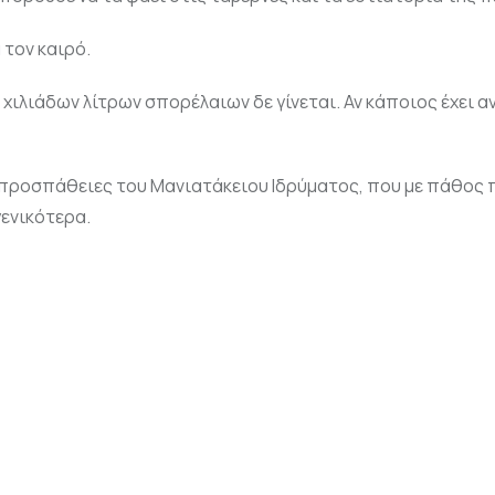
 τον καιρό.
χιλιάδων λίτρων σπορέλαιων δε γίνεται. Αν κάποιος έχει α
 προσπάθειες του Μανιατάκειου Ιδρύματος, που με πάθος
γενικότερα.