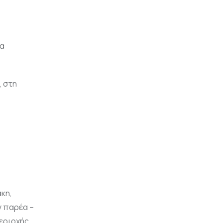
ρα
, στη
κη,
ν παρέα –
εριοχής.