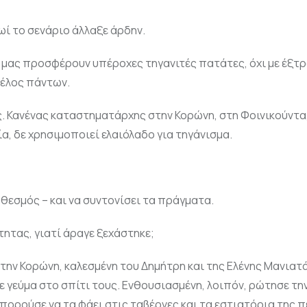
ωί το σενάριο άλλαξε άρδην.
α μας προσφέρουν υπέροχες τηγανιτές πατάτες, όχι με έξτ
τέλος πάντων.
ς. Κανένας καταστηματάρχης στην Κορώνη, στη Φοινικούντα
α, δε χρησιμοποιεί ελαιόλαδο για τηγάνισμα.
θεσμός – και να συντονίσει τα πράγματα.
ητας, γιατί άραγε ξεχάστηκε;
ην Κορώνη, καλεσμένη του Δημήτρη και της Ελένης Μανιατά
 γεύμα στο σπίτι τους. Ενθουσιασμένη, λοιπόν, ρώτησε τη
μπορούσε να τα φάει στις ταβέρνες και τα εστιατόρια της π