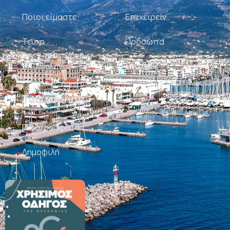
Ποιοι είμαστε
Επιχειρείν
Τεύχη
Πρόσωπα
Επικοινωνία
Σκίτσα
Ταξινόμηση
Πιο πρόσφατα
Δημοφιλή