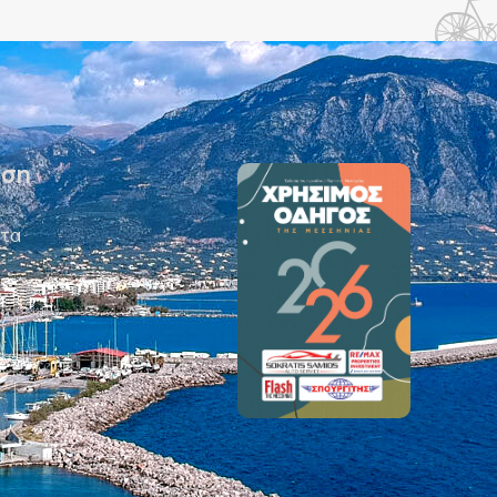
ηση
ατα