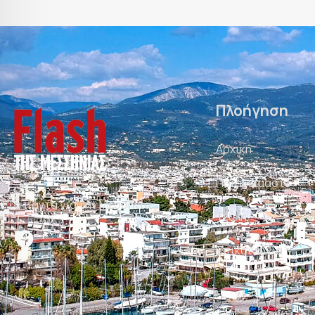
Πλοήγηση
Αρχική
Ποιοι είμαστε
Τα πάντα για την Μεσσηνία
Τεύχη
Επικοινωνία