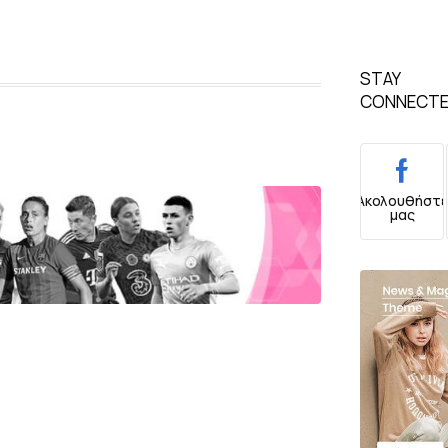
STAY
CONNECT
Ακολουθήστ
μας