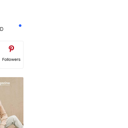
ED
ε
Followers