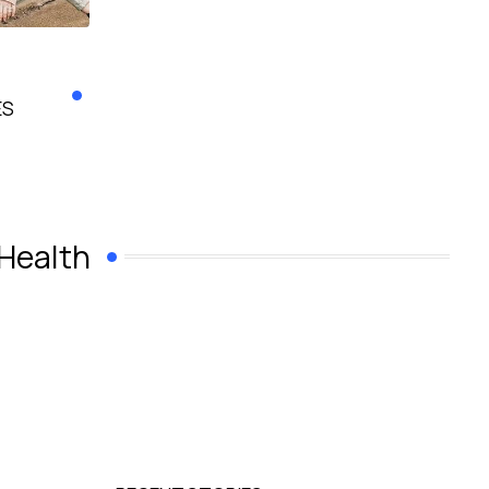
ES
Health