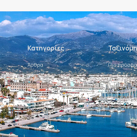
Κατηγορίες
Ταξινόμ
Άρθρα
Πιο πρόσφ
Επιχειρείν
Δημοφιλή
Πρόσωπα
Σκίτσα