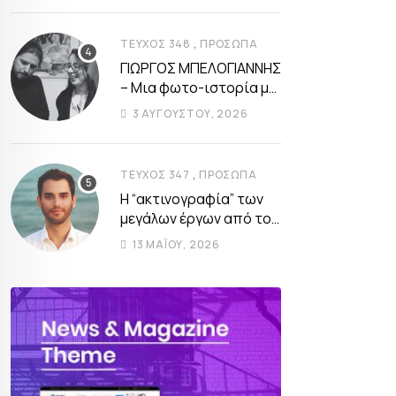
,
ΤΕΎΧΟΣ 348
ΠΡΌΣΩΠΑ
ΓΙΩΡΓΟΣ ΜΠΕΛΟΓΙΑΝΝΗΣ
– Μια φωτο-ιστορία με
δύο όψεις από την
3 ΑΥΓΟΎΣΤΟΥ, 2026
Πολωνία…
,
ΤΕΎΧΟΣ 347
ΠΡΌΣΩΠΑ
Η “ακτινογραφία” των
μεγάλων έργων από τον
Ανδρέα Τσουκαλά
13 ΜΑΪ́ΟΥ, 2026