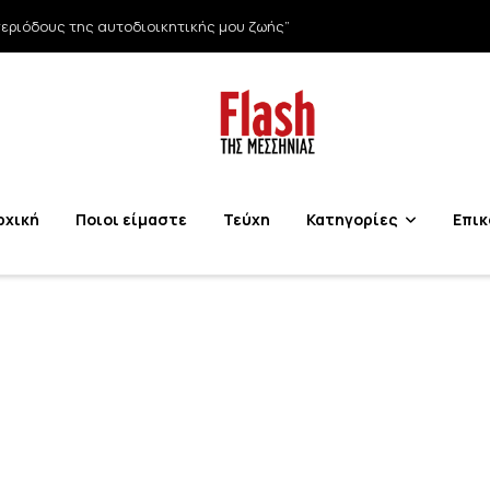
εριόδους της αυτοδιοικητικής μου ζωής”
ρχική
Ποιοι είμαστε
Τεύχη
Κατηγορίες
Επικ