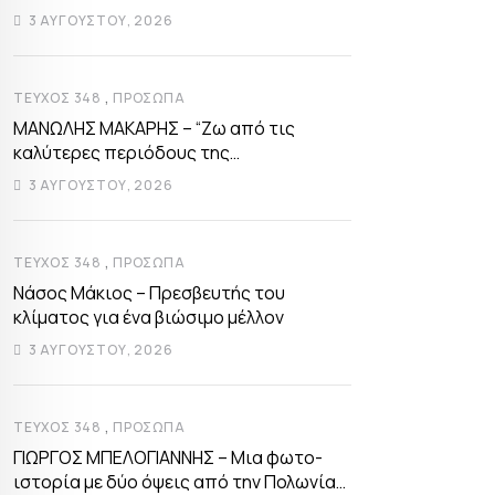
3 ΑΥΓΟΎΣΤΟΥ, 2026
,
ΤΕΎΧΟΣ 348
ΠΡΌΣΩΠΑ
ΜΑΝΩΛΗΣ ΜΑΚΑΡΗΣ – “Ζω από τις
καλύτερες περιόδους της
αυτοδιοικητικής μου ζωής”
3 ΑΥΓΟΎΣΤΟΥ, 2026
,
ΤΕΎΧΟΣ 348
ΠΡΌΣΩΠΑ
Νάσος Μάκιος – Πρεσβευτής του
κλίματος για ένα βιώσιμο μέλλον
3 ΑΥΓΟΎΣΤΟΥ, 2026
,
ΤΕΎΧΟΣ 348
ΠΡΌΣΩΠΑ
ΓΙΩΡΓΟΣ ΜΠΕΛΟΓΙΑΝΝΗΣ – Μια φωτο-
ιστορία με δύο όψεις από την Πολωνία…