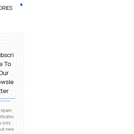
ORIES
bscri
e To
Our
ewsle
tter
 spam,
ificatio
s only
ut new