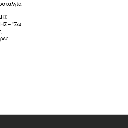
νοσταλγία,
ΛΗΣ
ΗΣ – “Ζω
ς
ερες