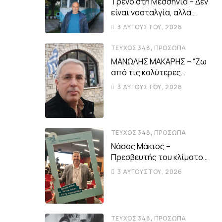
Τρένο στη Μεσσηνία – Δεν
είναι νοσταλγία, αλλά
ρεαλιστική ανάγκη
3 ΑΥΓΟΎΣΤΟΥ, 2026
,
ΤΕΎΧΟΣ 348
ΠΡΌΣΩΠΑ
ΜΑΝΩΛΗΣ ΜΑΚΑΡΗΣ – “Ζω
από τις καλύτερες
περιόδους της
3 ΑΥΓΟΎΣΤΟΥ, 2026
αυτοδιοικητικής μου
ζωής”
,
ΤΕΎΧΟΣ 348
ΠΡΌΣΩΠΑ
Νάσος Μάκιος –
Πρεσβευτής του κλίματος
για ένα βιώσιμο μέλλον
3 ΑΥΓΟΎΣΤΟΥ, 2026
,
ΤΕΎΧΟΣ 348
ΠΡΌΣΩΠΑ