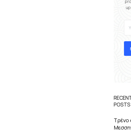
pr
up
RECEN
POSTS
Τρένο 
Μεσσην