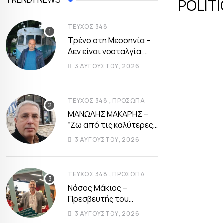
POLIT
ΤΕΎΧΟΣ 348
Τρένο στη Μεσσηνία –
Δεν είναι νοσταλγία,
αλλά ρεαλιστική ανάγκη
3 ΑΥΓΟΎΣΤΟΥ, 2026
,
ΤΕΎΧΟΣ 348
ΠΡΌΣΩΠΑ
ΜΑΝΩΛΗΣ ΜΑΚΑΡΗΣ –
“Ζω από τις καλύτερες
περιόδους της
3 ΑΥΓΟΎΣΤΟΥ, 2026
αυτοδιοικητικής μου
ζωής”
,
ΤΕΎΧΟΣ 348
ΠΡΌΣΩΠΑ
Νάσος Μάκιος –
Πρεσβευτής του
κλίματος για ένα
3 ΑΥΓΟΎΣΤΟΥ, 2026
βιώσιμο μέλλον