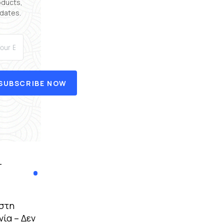
oducts,
dates.
SUBSCRIBE NOW
T
στη
ία – Δεν