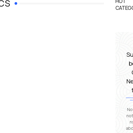
ICS
HOT
CATEG
Su
b
N
No
not
n
abo