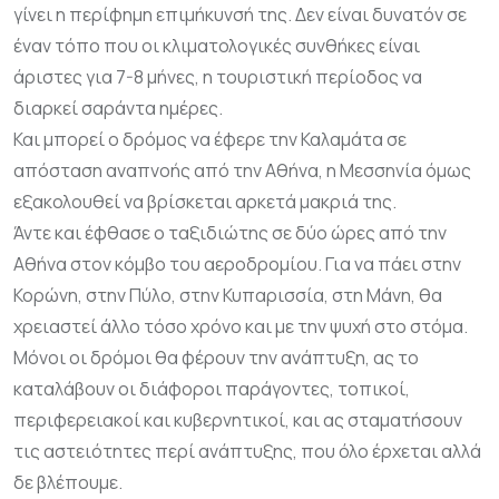
γίνει η περίφημη επιμήκυνσή της. Δεν είναι δυνατόν σε
έναν τόπο που οι κλιματολογικές συνθήκες είναι
άριστες για 7-8 μήνες, η τουριστική περίοδος να
διαρκεί σαράντα ημέρες.
Και μπορεί ο δρόμος να έφερε την Καλαμάτα σε
απόσταση αναπνοής από την Αθήνα, η Μεσσηνία όμως
εξακολουθεί να βρίσκεται αρκετά μακριά της.
Άντε και έφθασε ο ταξιδιώτης σε δύο ώρες από την
Αθήνα στον κόμβο του αεροδρομίου. Για να πάει στην
Κορώνη, στην Πύλο, στην Κυπαρισσία, στη Μάνη, θα
χρειαστεί άλλο τόσο χρόνο και με την ψυχή στο στόμα.
Μόνοι οι δρόμοι θα φέρουν την ανάπτυξη, ας το
καταλάβουν οι διάφοροι παράγοντες, τοπικοί,
περιφερειακοί και κυβερνητικοί, και ας σταματήσουν
τις αστειότητες περί ανάπτυξης, που όλο έρχεται αλλά
δε βλέπουμε.