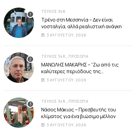
ΤΕΎΧΟΣ 348
Τρένο στη Μεσσηνία – Δεν είναι
νοσταλγία, αλλά ρεαλιστική ανάγκη
3 ΑΥΓΟΎΣΤΟΥ, 2026
,
ΤΕΎΧΟΣ 348
ΠΡΌΣΩΠΑ
ΜΑΝΩΛΗΣ ΜΑΚΑΡΗΣ – “Ζω από τις
καλύτερες περιόδους της
αυτοδιοικητικής μου ζωής”
3 ΑΥΓΟΎΣΤΟΥ, 2026
,
ΤΕΎΧΟΣ 348
ΠΡΌΣΩΠΑ
Νάσος Μάκιος – Πρεσβευτής του
κλίματος για ένα βιώσιμο μέλλον
3 ΑΥΓΟΎΣΤΟΥ, 2026