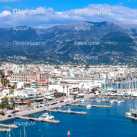
Πλοήγηση
Κατηγορίες
Αρχική
Άρθρα
Ποιοι είμαστε
Επιχειρείν
Τεύχη
Πρόσωπα
Επικοινωνία
Σκίτσα
Ταξινόμηση
Πιο πρόσφατα
Δημοφιλή