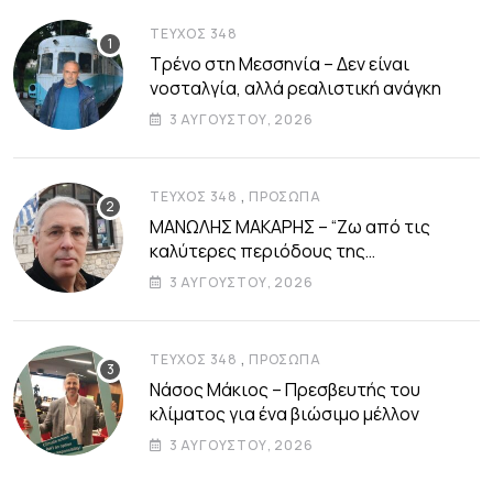
ΤΕΎΧΟΣ 348
Τρένο στη Μεσσηνία – Δεν είναι
νοσταλγία, αλλά ρεαλιστική ανάγκη
3 ΑΥΓΟΎΣΤΟΥ, 2026
,
ΤΕΎΧΟΣ 348
ΠΡΌΣΩΠΑ
ΜΑΝΩΛΗΣ ΜΑΚΑΡΗΣ – “Ζω από τις
καλύτερες περιόδους της
αυτοδιοικητικής μου ζωής”
3 ΑΥΓΟΎΣΤΟΥ, 2026
,
ΤΕΎΧΟΣ 348
ΠΡΌΣΩΠΑ
Νάσος Μάκιος – Πρεσβευτής του
κλίματος για ένα βιώσιμο μέλλον
3 ΑΥΓΟΎΣΤΟΥ, 2026