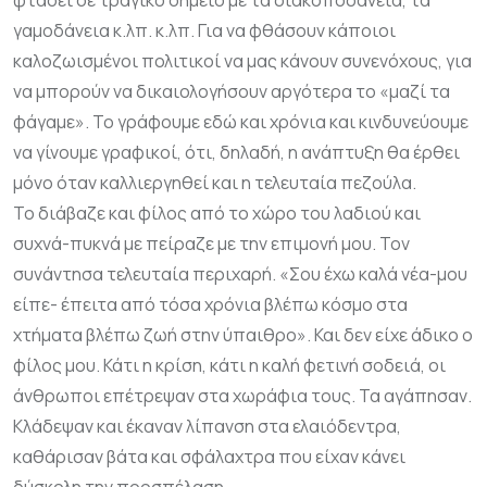
φτάσει σε τραγικό σημείο με τα διακοποδάνεια, τα
γαμοδάνεια κ.λπ. κ.λπ. Για να φθάσουν κάποιοι
καλοζωισμένοι πολιτικοί να μας κάνουν συνενόχους, για
να μπορούν να δικαιολογήσουν αργότερα το «μαζί τα
φάγαμε». Το γράφουμε εδώ και χρόνια και κινδυνεύουμε
να γίνουμε γραφικοί, ότι, δηλαδή, η ανάπτυξη θα έρθει
μόνο όταν καλλιεργηθεί και η τελευταία πεζούλα.
Το διάβαζε και φίλος από το χώρο του λαδιού και
συχνά-πυκνά με πείραζε με την επιμονή μου. Τον
συνάντησα τελευταία περιχαρή. «Σου έχω καλά νέα-μου
είπε- έπειτα από τόσα χρόνια βλέπω κόσμο στα
χτήματα βλέπω ζωή στην ύπαιθρο». Και δεν είχε άδικο ο
φίλος μου. Κάτι η κρίση, κάτι η καλή φετινή σοδειά, οι
άνθρωποι επέτρεψαν στα χωράφια τους. Τα αγάπησαν.
Κλάδεψαν και έκαναν λίπανση στα ελαιόδεντρα,
καθάρισαν βάτα και σφάλαχτρα που είχαν κάνει