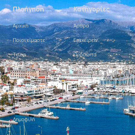
Πλοήγηση
Κατηγορίες
Αρχική
Άρθρα
Ποιοι είμαστε
Επιχειρείν
Τεύχη
Πρόσωπα
Επικοινωνία
Σκίτσα
Ταξινόμηση
Πιο πρόσφατα
Δημοφιλή