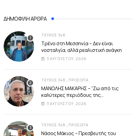
ΔΗΜΟΦΙΛΉ ΆΡΘΡΑ
ΤΕΎΧΟΣ 348
Τρένο στη Μεσσηνία – Δεν είναι
νοσταλγία, αλλά ρεαλιστική ανάγκη
3 ΑΥΓΟΎΣΤΟΥ, 2026
,
ΤΕΎΧΟΣ 348
ΠΡΌΣΩΠΑ
ΜΑΝΩΛΗΣ ΜΑΚΑΡΗΣ – “Ζω από τις
καλύτερες περιόδους της
αυτοδιοικητικής μου ζωής”
3 ΑΥΓΟΎΣΤΟΥ, 2026
,
ΤΕΎΧΟΣ 348
ΠΡΌΣΩΠΑ
Νάσος Μάκιος – Πρεσβευτής του