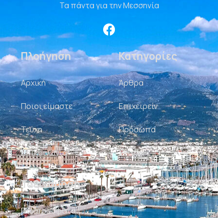
Τα πάντα για την Μεσσηνία
Πλοήγηση
Κατηγορίες
Αρχική
Άρθρα
Ποιοι είμαστε
Επιχειρείν
Τεύχη
Πρόσωπα
Επικοινωνία
Σκίτσα
Ταξινόμηση
Πιο πρόσφατα