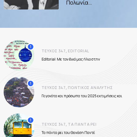
Πολωνία…
,
ΤΕΎΧΟΣ 347
EDITORIAL
Editorial: Με τον δικό μας ήλιο στην
,
ΤΕΎΧΟΣ 347
ΠΟΛΙΤΙΚΌΣ ΑΝΑΛΥΤΉΣ
Γεγονότα και πρόσωπα του 2025 εκτιμήσεις και
,
ΤΕΎΧΟΣ 347
ΤΑ ΠΆΝΤΑ ΡΕΊ
Τα πάντα ρει του Θανάση Παντέ