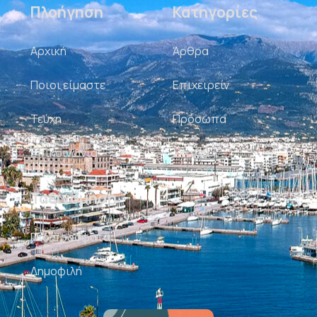
Πλοήγηση
Κατηγορίες
Αρχική
Άρθρα
Ποιοι είμαστε
Επιχειρείν
Τεύχη
Πρόσωπα
Επικοινωνία
Σκίτσα
Ταξινόμηση
Πιο πρόσφατα
Δημοφιλή