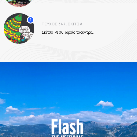
,
ΤΕΎΧΟΣ 347
ΣΚΊΤΣΑ
Σκίτσο: Ρε συ, ωραίο το δέντρο…